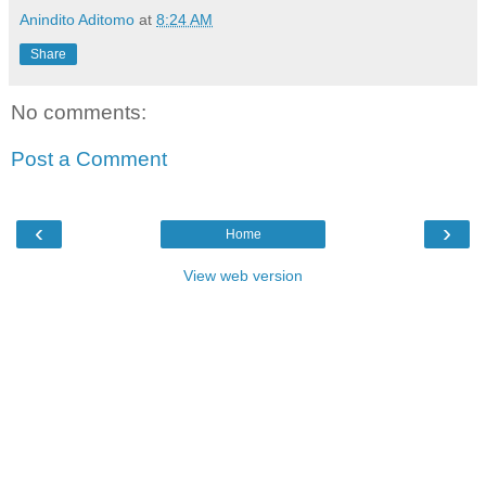
Anindito Aditomo
at
8:24 AM
Share
No comments:
Post a Comment
‹
›
Home
View web version