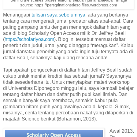
Behind the scenes proses editorial sebuah jurnal abal-abal. Image
source: https://peregrinationsdeso.files.wordpress.com
Menanggapi
tulisan saya sebelumnya
, ada yang bertanya
tentang cara mengenali jurnal predator alias abal-abal. Cara
paling gampang tentu dengan menengok daftar hitam yang
ada di blog Scholarly Open Access milik Dr. Jeffrey Beall
(
https://scholarlyoa.com
). Blog ini tersebut memuat daftar
penerbit dan judul jurnal yang dianggap “meragukan”. Kalau
jurnal dan/atau penerbit yang anda ingin tuju ternyata ada di
daftar Beall, sebaiknya kaji ulang rencana anda!
Tapi apakah pengecekan di daftar hitam Jeffrey Beall sudah
cukup untuk menilai kredibilitas sebuah jurnal? Sayangnya
tidak sesederhana itu. Untuk menyiapkan materi workshop
di Universitas Diponegoro minggu lalu, saya kembali belajar
tentang daftar hitam dan daftar putih publikasi ilmiah. Dan
semakin banyak saya membaca, semakin kabur pula
gambaran hitam-putih yang awalnya ada di kepala. Simak,
misalnya, cerita tentang percobaan nakal yang dilaporkan di
majalah Science berikut (Bohannon, 2013).
Awal 2013,