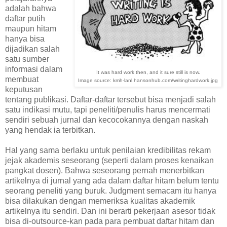
adalah bahwa
daftar putih
maupun hitam
hanya bisa
dijadikan salah
satu sumber
informasi dalam
It was hard work then, and it sure still is now.
membuat
Image source: kmh-lanl.hansonhub.com/writinghardwork.jpg
keputusan
tentang publikasi. Daftar-daftar tersebut bisa menjadi salah
satu indikasi mutu, tapi peneliti/penulis harus mencermati
sendiri sebuah jurnal dan kecocokannya dengan naskah
yang hendak ia terbitkan.
Hal yang sama berlaku untuk penilaian kredibilitas rekam
jejak akademis seseorang (seperti dalam proses kenaikan
pangkat dosen). Bahwa seseorang pernah menerbitkan
artikelnya di jurnal yang ada dalam daftar hitam belum tentu
seorang peneliti yang buruk. Judgment semacam itu hanya
bisa dilakukan dengan memeriksa kualitas akademik
artikelnya itu sendiri. Dan ini berarti pekerjaan asesor tidak
bisa di-outsource-kan pada para pembuat daftar hitam dan