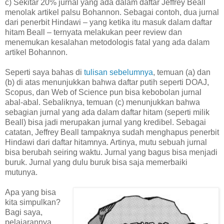
c) Sekitar 20% jurnal yang ada dalam daftar Jeffrey Beall
menolak artikel palsu Bohannon. Sebagai contoh, dua jurnal
dari penerbit Hindawi – yang ketika itu masuk dalam daftar
hitam Beall – ternyata melakukan peer review dan
menemukan kesalahan metodologis fatal yang ada dalam
artikel Bohannon.
Seperti saya bahas di
tulisan sebelumnya
, temuan (a) dan
(b) di atas menunjukkan bahwa daftar putih seperti DOAJ,
Scopus, dan Web of Science pun bisa kebobolan jurnal
abal-abal. Sebaliknya, temuan (c) menunjukkan bahwa
sebagian jurnal yang ada dalam daftar hitam (seperti milik
Beall) bisa jadi merupakan jurnal yang kredibel. Sebagai
catatan, Jeffrey Beall tampaknya sudah menghapus penerbit
Hindawi dari daftar hitamnya. Artinya, mutu sebuah jurnal
bisa berubah seiring waktu. Jurnal yang bagus bisa menjadi
buruk. Jurnal yang dulu buruk bisa saja memerbaiki
mutunya.
Apa yang bisa
kita simpulkan?
Bagi saya,
pelajarannya