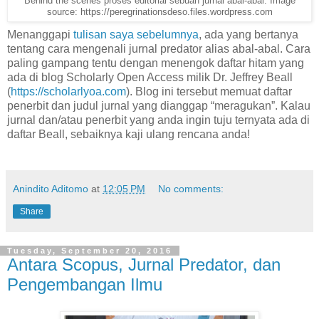
Behind the scenes proses editorial sebuah jurnal abal-abal. Image
source: https://peregrinationsdeso.files.wordpress.com
Menanggapi
tulisan saya sebelumnya
, ada yang bertanya
tentang cara mengenali jurnal predator alias abal-abal. Cara
paling gampang tentu dengan menengok daftar hitam yang
ada di blog Scholarly Open Access milik Dr. Jeffrey Beall
(
https://scholarlyoa.com
). Blog ini tersebut memuat daftar
penerbit dan judul jurnal yang dianggap “meragukan”. Kalau
jurnal dan/atau penerbit yang anda ingin tuju ternyata ada di
daftar Beall, sebaiknya kaji ulang rencana anda!
Anindito Aditomo
at
12:05 PM
No comments:
Share
Tuesday, September 20, 2016
Antara Scopus, Jurnal Predator, dan
Pengembangan Ilmu