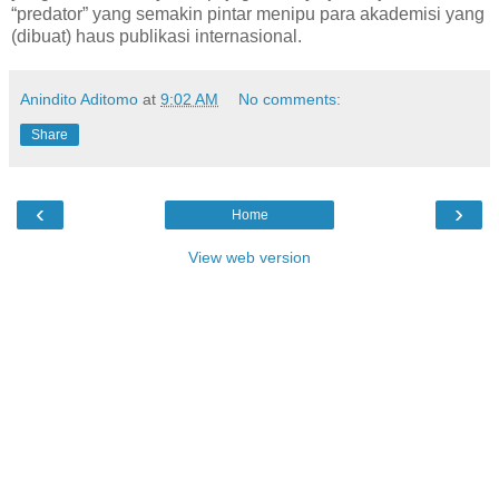
“predator” yang semakin pintar menipu para akademisi yang
(dibuat) haus publikasi internasional.
Anindito Aditomo
at
9:02 AM
No comments:
Share
‹
›
Home
View web version