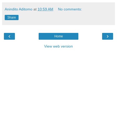
Anindito Aditomo
at
10:59 AM
No comments:
Share
‹
›
Home
View web version