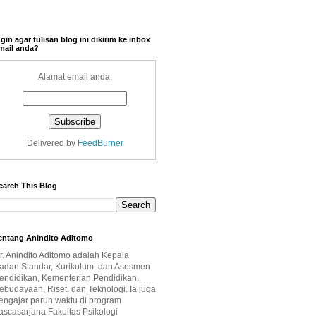
ngin agar tulisan blog ini dikirim ke inbox
mail anda?
Alamat email anda:
Delivered by
FeedBurner
earch This Blog
entang Anindito Aditomo
r. Anindito Aditomo adalah Kepala
adan Standar, Kurikulum, dan Asesmen
endidikan, Kementerian Pendidikan,
ebudayaan, Riset, dan Teknologi. Ia juga
engajar paruh waktu di program
ascasarjana Fakultas Psikologi