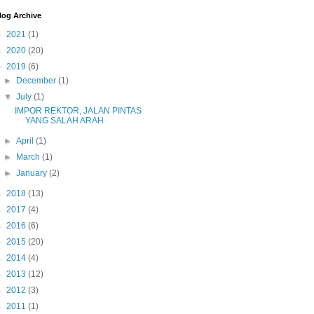
log Archive
►
2021
(1)
►
2020
(20)
▼
2019
(6)
►
December
(1)
▼
July
(1)
IMPOR REKTOR, JALAN PINTAS
YANG SALAH ARAH
►
April
(1)
►
March
(1)
►
January
(2)
►
2018
(13)
►
2017
(4)
►
2016
(6)
►
2015
(20)
►
2014
(4)
►
2013
(12)
►
2012
(3)
►
2011
(1)