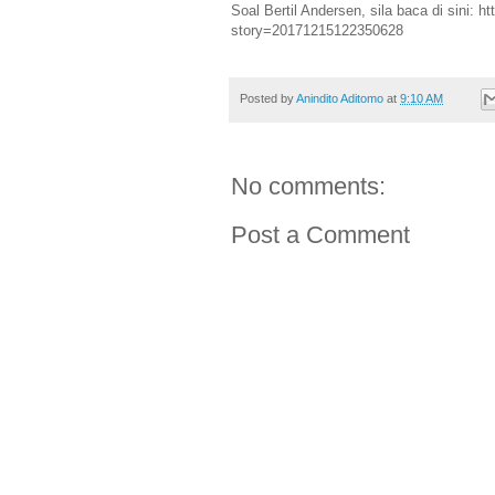
Soal Bertil Andersen, sila baca di sini:
ht
story=20171215122350628
Posted by
Anindito Aditomo
at
9:10 AM
No comments:
Post a Comment