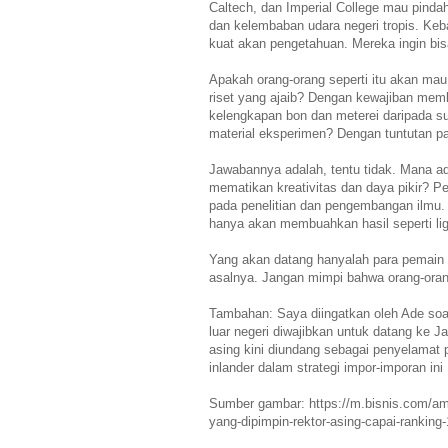
Caltech, dan Imperial College mau pind
dan kelembaban udara negeri tropis. Ke
kuat akan pengetahuan. Mereka ingin bis
Apakah orang-orang seperti itu akan ma
riset yang ajaib? Dengan kewajiban mem
kelengkapan bon dan meterei daripada s
material eksperimen? Dengan tuntutan pat
Jawabannya adalah, tentu tidak. Mana ada
mematikan kreativitas dan daya pikir? P
pada penelitian dan pengembangan ilmu. J
hanya akan membuahkan hasil seperti lig
Yang akan datang hanyalah para pemain 
asalnya. Jangan mimpi bahwa orang-orang 
Tambahan: Saya diingatkan oleh
Ade
soal
luar negeri diwajibkan untuk datang ke Ja
asing kini diundang sebagai penyelamat pe
inlander dalam strategi impor-imporan ini
Sumber gambar:
https://m.bisnis.com/a
yang-dipimpin-rektor-asing-capai-ranking