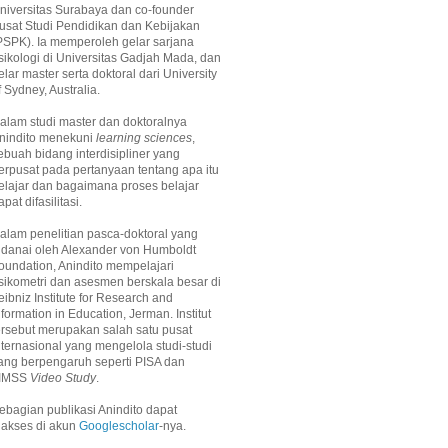
niversitas Surabaya dan co-founder
usat Studi Pendidikan dan Kebijakan
PSPK). Ia memperoleh gelar sarjana
sikologi di Universitas Gadjah Mada, dan
elar master serta doktoral dari University
f Sydney, Australia.
alam studi master dan doktoralnya
nindito menekuni
learning sciences
,
ebuah bidang interdisipliner yang
erpusat pada pertanyaan tentang apa itu
elajar dan bagaimana proses belajar
apat difasilitasi.
alam penelitian pasca-doktoral yang
idanai oleh Alexander von Humboldt
oundation, Anindito
mempelajari
sikometri dan asesmen berskala besar di
eibniz Institute for Research and
nformation in Education, Jerman. Institut
ersebut merupakan salah satu pusat
nternasional yang mengelola studi-studi
ang berpengaruh seperti PISA dan
IMSS
Video Study
.
ebagian publikasi Anindito dapat
iakses di akun
Googlescholar
-nya
.