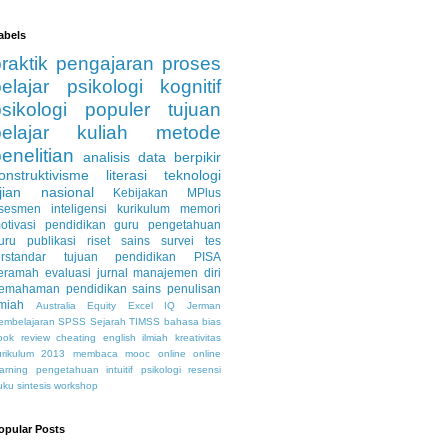
abels
praktik pengajaran
proses
elajar
psikologi kognitif
psikologi populer
tujuan
elajar
kuliah
metode
enelitian
analisis data
berpikir
onstruktivisme
literasi
teknologi
jian nasional
Kebijakan
MPlus
sesmen
inteligensi
kurikulum
memori
otivasi
pendidikan guru
pengetahuan
uru
publikasi
riset
sains
survei
tes
erstandar
tujuan pendidikan
PISA
eramah
evaluasi
jurnal
manajemen diri
emahaman
pendidikan sains
penulisan
lmiah
Australia
Equity
Excel
IQ
Jerman
embelajaran
SPSS
Sejarah
TIMSS
bahasa
bias
ook review
cheating
english
ilmiah
kreativitas
urikulum 2013
membaca
mooc
online
online
earning
pengetahuan intuitif
psikologi
resensi
uku
sintesis
workshop
opular Posts