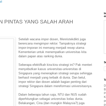
il
I
e
N PINTAS YANG SALAH ARAH
Setelah wacana impor dosen, Menristekdikti juga
berencana mengimpor rektor. Tampaknya strategi
impor-imporan ini memang menjadi resep utama
Kementerian untuk menempatkan universitas kita
dalam papan atas ranking dunia.
S
Seberapa efektifkah kira-kira strategi ini? Pak menteri
menyebutkan kasus universitas-universitas di
Singapura yang menerapkan strategi serupa sehingga
berhasil menjadi yang terbaik di dunia. Dan betul,
T
impor rektor dan dosen adalah bagian penting dari
D
strategi Singapura dalam mereformasi universitasnya.
B
P
Dalam beberapa tahun saja, NTU dan NUS sudah
K
diperhitungkan sebagai universitas kelas dunia.
p
Belakangan, Cina (dan mungkin Malaysia?) juga
p