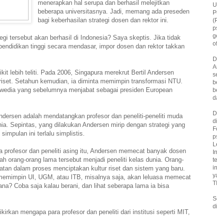
menerapkan hal serupa dan berhasil melejitkan
U
beberapa universitasnya. Jadi, memang ada preseden
P
bagi keberhasilan strategi dosen dan rektor ini.
(
p
g
gi tersebut akan berhasil di Indonesia? Saya skeptis. Jika tidak
o
pendidikan tinggi secara mendasar, impor dosen dan rektor takkan
D
A
kit lebih teliti. Pada 2006, Singapura merekrut Bertil Andersen
s
riset. Setahun kemudian, ia diminta memimpin transformasi NTU.
b
Swedia yang sebelumnya menjabat sebagai presiden European
b
d
D
ndersen adalah mendatangkan profesor dan peneliti-peneliti muda
d
unia. Sepintas, yang dilakukan Andersen mirip dengan strategi yang
F
simpulan ini terlalu simplistis.
p
L
 profesor dan peneliti asing itu, Andersen memecat banyak dosen
I
h orang-orang lama tersebut menjadi peneliti kelas dunia. Orang-
t
i
tan dalam proses menciptakan kultur riset dan sistem yang baru.
y
memimpin UI, UGM, atau ITB, misalnya saja, akan leluasa memecat
T
na? Coba saja kalau berani, dan lihat seberapa lama ia bisa
S
d
kirkan mengapa para profesor dan peneliti dari institusi seperti MIT,