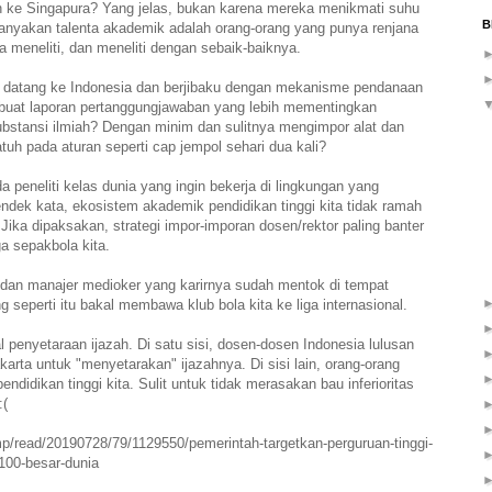
ah ke Singapura? Yang jelas, bukan karena mereka menikmati suhu
B
banyakan talenta akademik adalah orang-orang yang punya renjana
a meneliti, dan meneliti dengan sebaik-baiknya.
u datang ke Indonesia dan berjibaku dengan mekanisme pendanaan
buat laporan pertanggungjawaban yang lebih mementingkan
ubstansi ilmiah? Dengan minim dan sulitnya mengimpor alat dan
uh pada aturan seperti cap jempol sehari dua kali?
 peneliti kelas dunia yang ingin bekerja di lingkungan yang
endek kata, ekosistem akademik pendidikan tinggi kita tidak ramah
ika dipaksakan, strategi impor-imporan dosen/rektor paling banter
a sepakbola kita.
dan manajer medioker yang karirnya sudah mentok di tempat
seperti itu bakal membawa klub bola kita ke liga internasional.
 penyetaraan ijazah. Di satu sisi, dosen-dosen Indonesia lulusan
karta untuk "menyetarakan" ijazahnya. Di sisi lain, orang-orang
ndidikan tinggi kita. Sulit untuk tidak merasakan bau inferioritas
 :(
mp/read/20190728/79/1129550/pemerintah-targetkan-perguruan-tinggi-
-100-besar-dunia