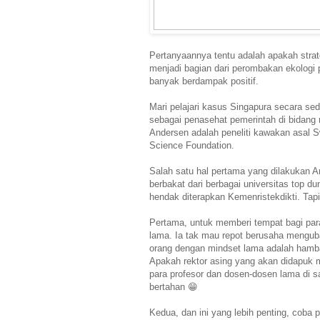
Pertanyaannya tentu adalah apakah strate
menjadi bagian dari perombakan ekologi 
banyak berdampak positif.
Mari pelajari kasus Singapura secara sedi
sebagai penasehat pemerintah di bidang 
Andersen adalah peneliti kawakan asal 
Science Foundation.
Salah satu hal pertama yang dilakukan A
berbakat dari berbagai universitas top d
hendak diterapkan Kemenristekdikti. Tapi 
Pertama, untuk memberi tempat bagi para
lama. Ia tak mau repot berusaha menguba
orang dengan mindset lama adalah hamba
Apakah rektor asing yang akan didapuk 
para profesor dan dosen-dosen lama di sa
bertahan 😁
Kedua, dan ini yang lebih penting, coba pi