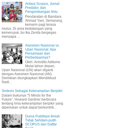
Antara Scopus, Jurnal
Predator, dan
Pengembangan Ilmu
Pendaratan di Bandara
Ahmad Yani, Semarang,
kemarin pagi terasa
mulus. Di area kedatangan yang
kemeruyuk, bu Ika Zenita bergegas
menyapa ...
Asesmen Nasional vs.
Ujian Nasional: Apa
Persamaan dan
Perbedaannya?
Oleh: Anindito Aditomo
Mulai tahun depan,
Ujian Nasional (UN) akan diganti
dengan Asesmen Nasional (AN).
Demikian diungkapkan Mendikbud
Nadi...
Sintesis Sebagai Keterampilan Berpikir
Dalam bukunya “5 Minds for the
Future”, Howard Gardner berbicara
tentang lima keterampilan berpikir yang
diperlukan untuk dapat berkontrib...
Dunia Publikasi Ilmiah
Tidak Sehitam-putih
SCOPUS dan Daftar