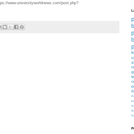
tps://www.universityworldnews.com/post.php?
L
b
b
p
k
u
a
m
g
t
c
p
i
P
b
k
l
b
P