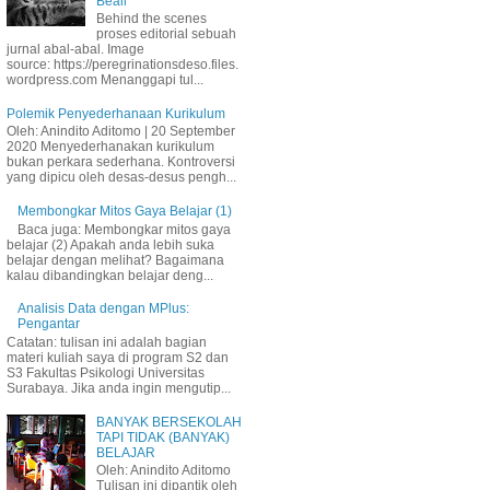
Beall
Behind the scenes
proses editorial sebuah
jurnal abal-abal. Image
source: https://peregrinationsdeso.files.
wordpress.com Menanggapi tul...
Polemik Penyederhanaan Kurikulum
Oleh: Anindito Aditomo | 20 September
2020 Menyederhanakan kurikulum
bukan perkara sederhana. Kontroversi
yang dipicu oleh desas-desus pengh...
Membongkar Mitos Gaya Belajar (1)
Baca juga: Membongkar mitos gaya
belajar (2) Apakah anda lebih suka
belajar dengan melihat? Bagaimana
kalau dibandingkan belajar deng...
Analisis Data dengan MPlus:
Pengantar
Catatan: tulisan ini adalah bagian
materi kuliah saya di program S2 dan
S3 Fakultas Psikologi Universitas
Surabaya. Jika anda ingin mengutip...
BANYAK BERSEKOLAH
TAPI TIDAK (BANYAK)
BELAJAR
Oleh: Anindito Aditomo
Tulisan ini dipantik oleh